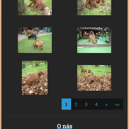
1
2
3
4
>
>>
O nás