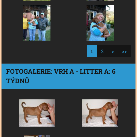
1
2
>
>>
FOTOGALERIE: VRH A - LITTER A: 6
TÝDNŮ