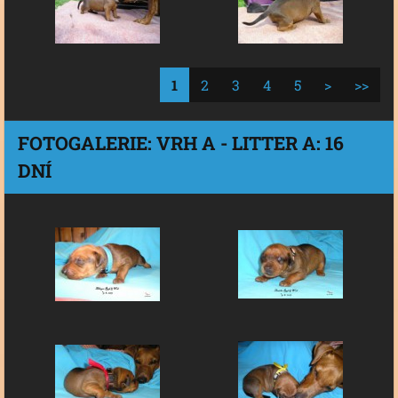
1
2
3
4
5
>
>>
FOTOGALERIE: VRH A - LITTER A: 16
DNÍ