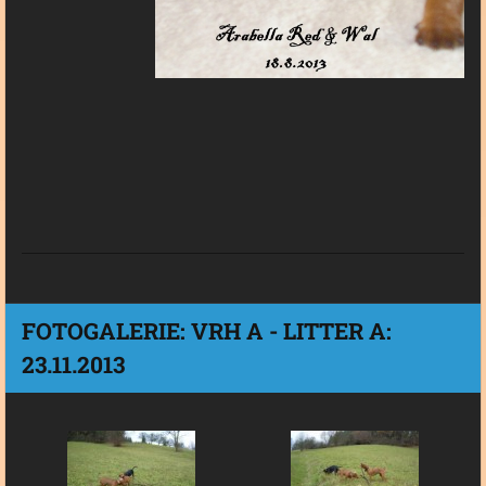
FOTOGALERIE: VRH A - LITTER A:
23.11.2013