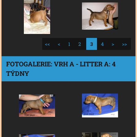
<<
<
1
2
3
4
>
>>
FOTOGALERIE: VRH A - LITTER A: 4
TÝDNY