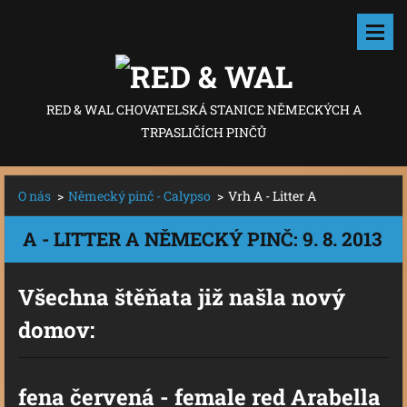
RED & WAL CHOVATELSKÁ STANICE NĚMECKÝCH A
TRPASLIČÍCH PINČŮ
O nás
>
Německý pinč - Calypso
>
Vrh A - Litter A
A - LITTER A NĚMECKÝ PINČ: 9. 8. 2013
Všechna štěňata již našla nový
domov:
fena červená - female red Arabella