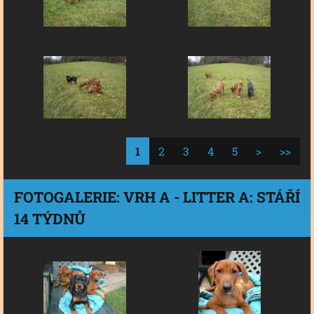
1
2
3
4
5
>
>>
FOTOGALERIE: VRH A - LITTER A: STÁŘÍ
14 TÝDNŮ