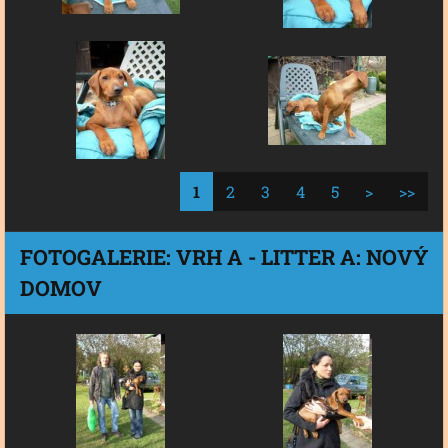
1
2
3
4
5
>
>>
FOTOGALERIE: VRH A - LITTER A: NOVÝ
DOMOV