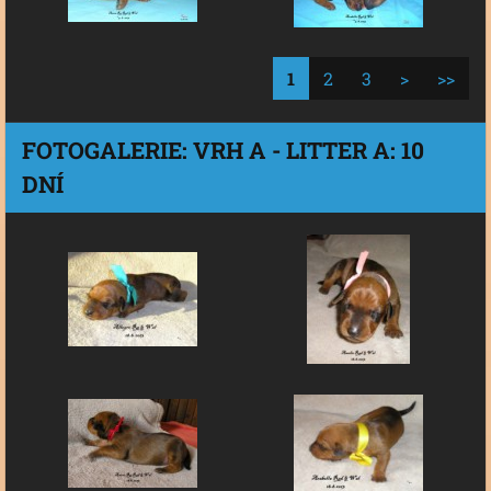
1
2
3
>
>>
FOTOGALERIE: VRH A - LITTER A: 10
DNÍ