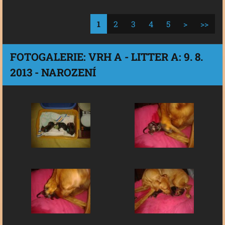
1
2
3
4
5
>
>>
FOTOGALERIE: VRH A - LITTER A: 9. 8.
2013 - NAROZENÍ