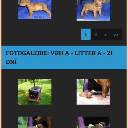
1
2
>
>>
FOTOGALERIE: VRH A - LITTER A - 21
DNÍ