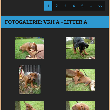
1
2
3
4
5
>
>>
FOTOGALERIE: VRH A - LITTER A: