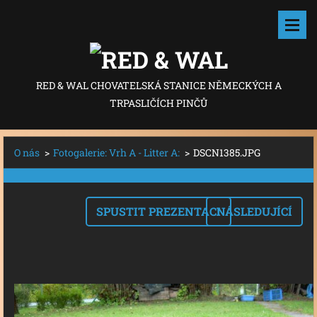
RED & WAL CHOVATELSKÁ STANICE NĚMECKÝCH A
TRPASLIČÍCH PINČŮ
O nás
>
Fotogalerie: Vrh A - Litter A:
>
DSCN1385.JPG
SPUSTIT PREZENTACI
NÁSLEDUJÍCÍ