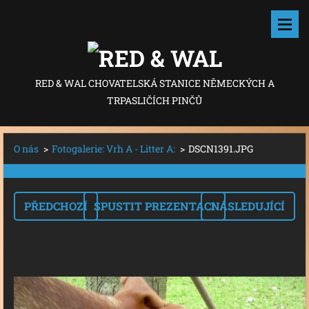
RED & WAL CHOVATELSKÁ STANICE NĚMECKÝCH A
TRPASLIČÍCH PINČŮ
O nás
>
Fotogalerie: Vrh A - Litter A:
>
DSCN1391.JPG
PŘEDCHOZÍ
SPUSTIT PREZENTACI
NÁSLEDUJÍCÍ