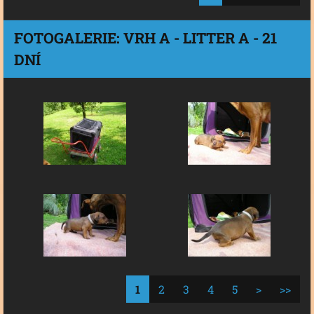
FOTOGALERIE: VRH A - LITTER A - 21
DNÍ
1
2
3
4
5
>
>>