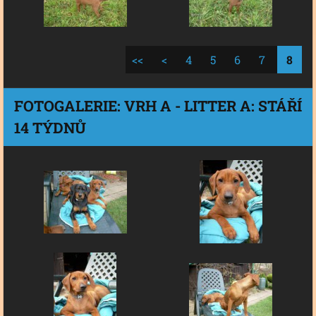
<<
<
4
5
6
7
8
FOTOGALERIE: VRH A - LITTER A: STÁŘÍ
14 TÝDNŮ