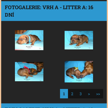
FOTOGALERIE: VRH A - LITTER A: 16
DNÍ
1
2
3
>
>>