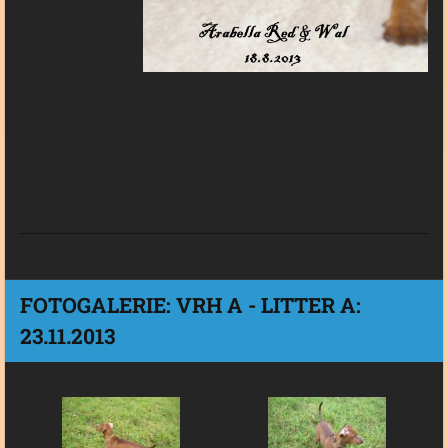
FOTOGALERIE: VRH A - LITTER A:
23.11.2013