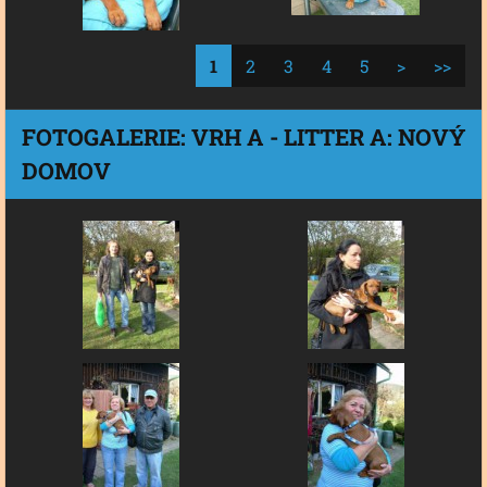
1
2
3
4
5
>
>>
FOTOGALERIE: VRH A - LITTER A: NOVÝ
DOMOV