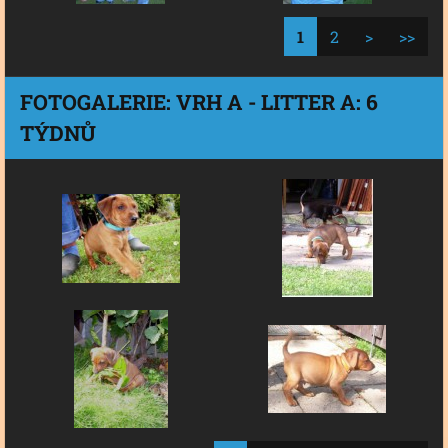
1
2
>
>>
FOTOGALERIE: VRH A - LITTER A: 6
TÝDNŮ