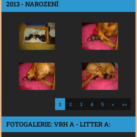
2013 - NAROZENÍ
1
2
3
4
5
>
>>
FOTOGALERIE: VRH A - LITTER A: