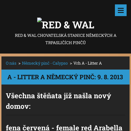
RED & WAL CHOVATELSKÁ STANICE NĚMECKÝCH A
TRPASLIČÍCH PINČŮ
O nás
>
Německý pinč - Calypso
>
Vrh A - Litter A
A - LITTER A NĚMECKÝ PINČ: 9. 8. 2013
Všechna štěňata již našla nový
domov:
fena červená - female red Arabella