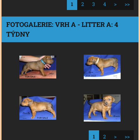
1
2
3
4
>
>>
FOTOGALERIE: VRH A - LITTER A: 4
TÝDNY
1
2
>
>>