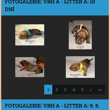
FOTOGALERIE: VRH A - LITTER A: 10
DNÍ
1
2
3
4
5
>
>>
FOTOGALERIE: VRH A - LITTER A: 9. 8.