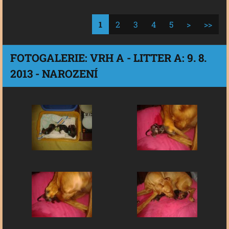
1
2
3
4
5
>
>>
FOTOGALERIE: VRH A - LITTER A: 9. 8.
2013 - NAROZENÍ