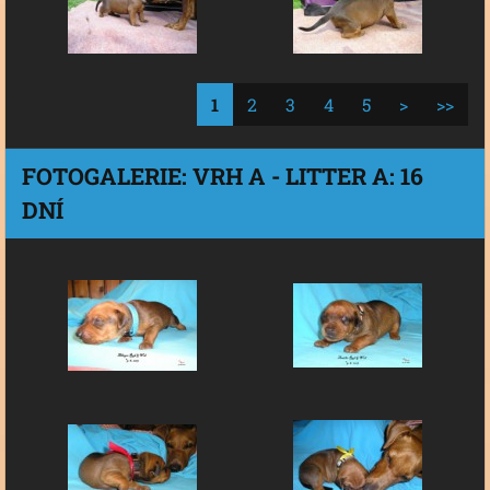
1
2
3
4
5
>
>>
FOTOGALERIE: VRH A - LITTER A: 16
DNÍ