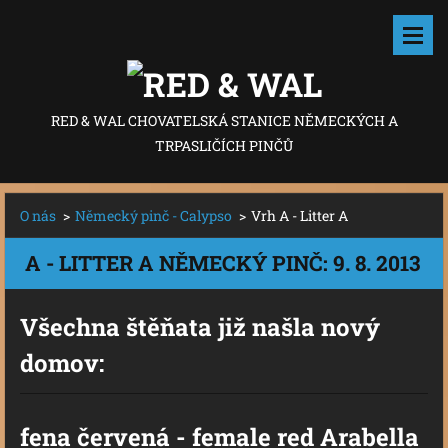
RED & WAL CHOVATELSKÁ STANICE NĚMECKÝCH A
TRPASLIČÍCH PINČŮ
O nás
>
Německý pinč - Calypso
>
Vrh A - Litter A
A - LITTER A NĚMECKÝ PINČ: 9. 8. 2013
Všechna štěňata již našla nový
domov:
fena červená - female red Arabella