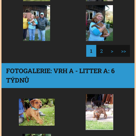
1
2
>
>>
FOTOGALERIE: VRH A - LITTER A: 6
TÝDNŮ