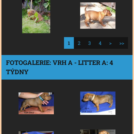
1
2
3
4
>
>>
FOTOGALERIE: VRH A - LITTER A: 4
TÝDNY