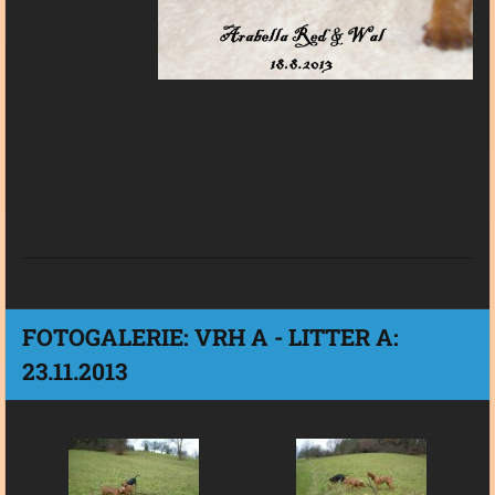
FOTOGALERIE: VRH A - LITTER A:
23.11.2013