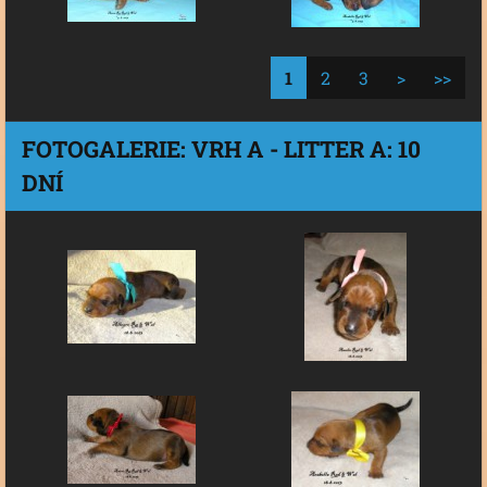
1
2
3
>
>>
FOTOGALERIE: VRH A - LITTER A: 10
DNÍ