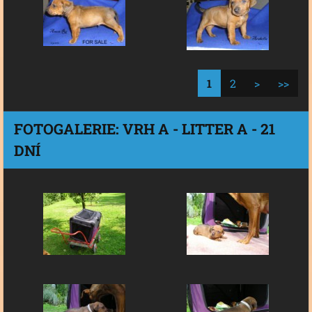
1
2
>
>>
FOTOGALERIE: VRH A - LITTER A - 21
DNÍ