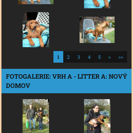
1
2
3
4
5
>
>>
FOTOGALERIE: VRH A - LITTER A: NOVÝ
DOMOV