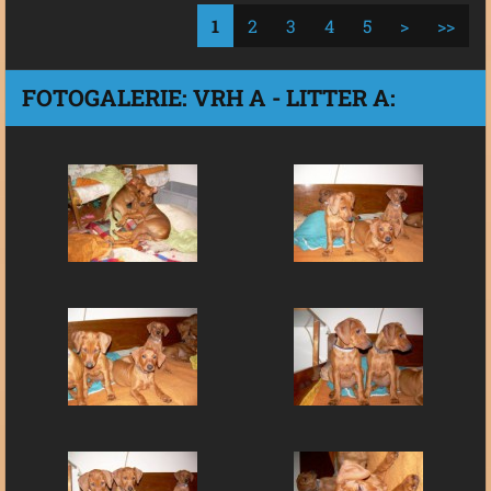
1
2
3
4
5
>
>>
FOTOGALERIE: VRH A - LITTER A: