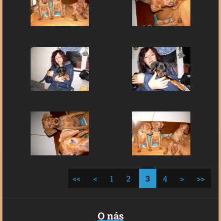
<<
<
1
2
3
4
>
>>
O nás