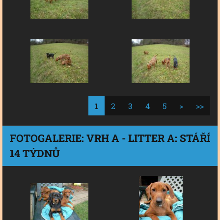
1
2
3
4
5
>
>>
FOTOGALERIE: VRH A - LITTER A: STÁŘÍ
14 TÝDNŮ