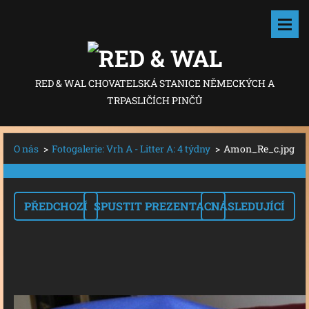
RED & WAL CHOVATELSKÁ STANICE NĚMECKÝCH A
TRPASLIČÍCH PINČŮ
O nás
>
Fotogalerie: Vrh A - Litter A: 4 týdny
>
Amon_Re_c.jpg
PŘEDCHOZÍ
SPUSTIT PREZENTACI
NÁSLEDUJÍCÍ