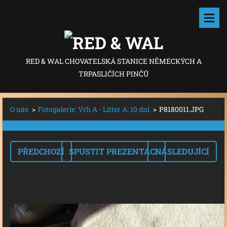
RED & WAL CHOVATELSKÁ STANICE NĚMECKÝCH A
TRPASLIČÍCH PINČŮ
O nás
>
Fotogalerie: Vrh A - Litter A: 10 dní
>
P8180011.JPG
PŘEDCHOZÍ
SPUSTIT PREZENTACI
NÁSLEDUJÍCÍ